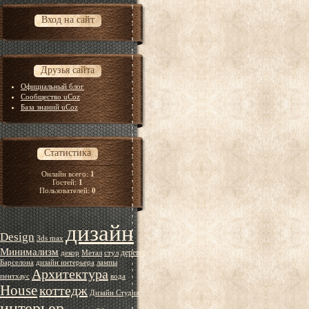
Вход на сайт
Друзья сайта
Официальный блог
Сообщество uCoz
База знаний uCoz
Статистика
Онлайн всего:
1
Гостей:
1
Пользователей:
0
дизайн
Design
3ds max
Минимализм
дерево
декор
Метал
стул
Барселона
дизайн интерьера
лампы
Архитектура
пентхаус
вода
House
коттедж
Дизайн Студия
интерьер