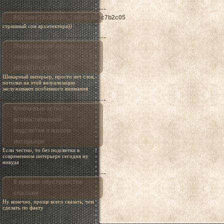
8623aee53a3db90c74ded720ac7b2c05
страшный сон архитектора))
Очень мягкий интерьер в
тенденциях
НЕОКЛАССИКИ
Шикарный интерьер, просто нет слов,
потолки на этой визуализации
заслуживают особенного внимания
Ключевые аспекты
второстепенной
подсветки в жилом
интерьере
Если честно, то без подсветки в
современном интерьере сегодня ну
никуда
8 правил обустройства
спальни
Ну конечно, проще всего сказать, чем
сделать по факту