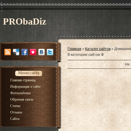
PRObaDiz
Главная
»
Каталог сайтов
»
Домашний
В категории сайтов
:
0
Не 
Меню сайта
Главная страница
Информация о сайте
Фотоальбомы
Обратная связь
Статьи
Отзывы
Сайты