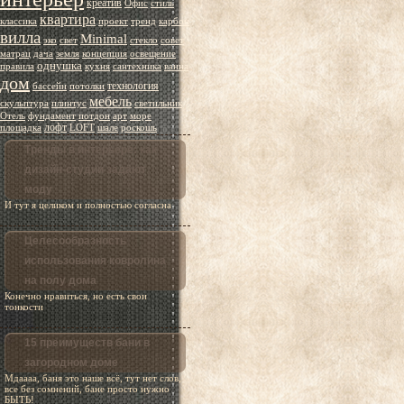
креатив
Офис
стиль
квартира
классика
проект
тренд
карбон
вилла
Minimal
эко
свет
стекло
совет
матрац
дача
земля
концепция
освещение
однушка
правила
кухня
сантехника
ванна
дом
технология
бассейн
потолки
мебель
скульптура
плинтус
светильник
Отель
фундамент
потдон
арт
море
лофт
площадка
LOFT
шале
роскошь
Тренды в интерьере: как
дизайн-студии задают
моду
И тут я целиком и полностью согласна
Целесообразность
использования ковролина
на полу дома
Конечно нравиться, но есть свои
тонкости
15 преимуществ бани в
загородном доме
Мдаааа, баня это наше всё, тут нет слов,
все без сомнений, бане просто нужно
БЫТЬ!