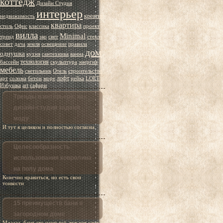
коттедж
Дизайн Студия
интерьер
креатив
недвижимость
квартира
стиль
Офис
классика
проект
вилла
Minimal
тренд
эко
свет
стекло
совет
дача
земля
освещение
правила
дом
однушка
кухня
сантехника
ванна
технология
бассейн
скульптура
энергия
мебель
светильник
Отель
строительство
лофт
арт
солома
бетон
море
рейка
LOFT
Избушка
art
сафари
Тренды в интерьере: как
дизайн-студии задают
моду
И тут я целиком и полностью согласна
Целесообразность
использования ковролина
на полу дома
Конечно нравиться, но есть свои
тонкости
15 преимуществ бани в
загородном доме
Мдаааа, баня это наше всё, тут нет слов,