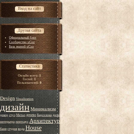
Вход на сайт
Друзья сайта
Официальный блог
Сообщество uCoz
База знаний uCoz
Статистика
Онлайн всего:
1
Гостей:
1
Пользователей:
0
Design
Visualization
дизайн
Минимализм
дерево
декор
стул
Метал
Барселона
дизайн
Архитектура
интерьера
пентхаус
House
баня
студия
вода