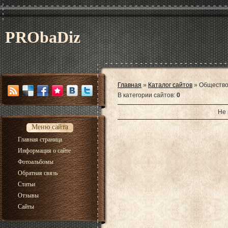
PRObaDiz
Главная
»
Каталог сайтов
»
Общество
В категории сайтов
:
0
Не 
Меню сайта
Главная страница
Информация о сайте
Фотоальбомы
Обратная связь
Статьи
Отзывы
Сайты