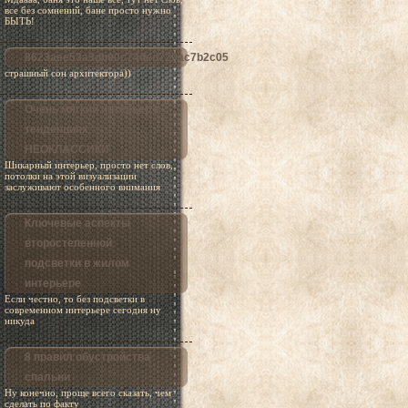
все без сомнений, бане просто нужно
БЫТЬ!
8623aee53a3db90c74ded720ac7b2c05
страшный сон архитектора))
Очень мягкий интерьер в
тенденциях
НЕОКЛАССИКИ
Шикарный интерьер, просто нет слов,
потолки на этой визуализации
заслуживают особенного внимания
Ключевые аспекты
второстепенной
подсветки в жилом
интерьере
Если честно, то без подсветки в
современном интерьере сегодня ну
никуда
8 правил обустройства
спальни
Ну конечно, проще всего сказать, чем
сделать по факту