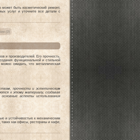
то может быть косметический ремонт,
мых услуг и уточните все детали с
ии (0)
в и производителей. Его прочность,
оздания функциональной и стильной
 можно ожидать, что металлическая
ствам, прочности и эстетическим
ются к этому материалу, создавая
основные аспекты использования
тью и устойчивостью к механическим
 таких как офисы, рестораны и кафе,