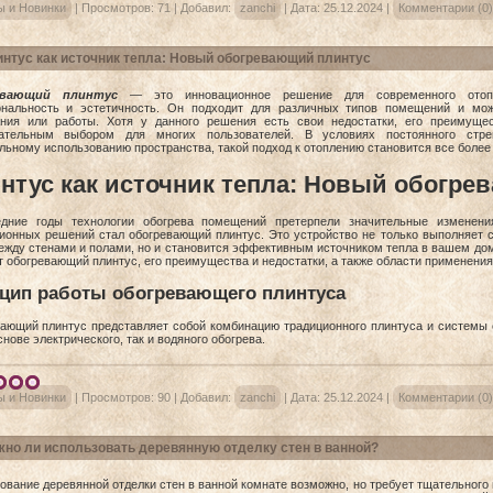
ы и Новинки
|
Просмотров:
71
|
Добавил:
zanchi
|
Дата:
25.12.2024
|
Комментарии (0)
нтус как источник тепла: Новый обогревающий плинтус
евающий плинтус
— это инновационное решение для современного отопл
нальность и эстетичность. Он подходит для различных типов помещений и мо
ния или работы. Хотя у данного решения есть свои недостатки, его преимуще
кательным выбором для многих пользователей. В условиях постоянного стр
льному использованию пространства, такой подход к отоплению становится все более
нтус как источник тепла: Новый обогре
едние годы технологии обогрева помещений претерпели значительные изменен
ионных решений стал обогревающий плинтус. Это устройство не только выполняет
ежду стенами и полами, но и становится эффективным источником тепла в вашем дом
т обогревающий плинтус, его преимущества и недостатки, а также области применения
цип работы обогревающего плинтуса
ающий плинтус представляет собой комбинацию традиционного плинтуса и системы 
снове электрического, так и водяного обогрева.
ы и Новинки
|
Просмотров:
90
|
Добавил:
zanchi
|
Дата:
25.12.2024
|
Комментарии (0)
но ли использовать деревянную отделку стен в ванной?
ование деревянной отделки стен в ванной комнате возможно, но требует тщательног