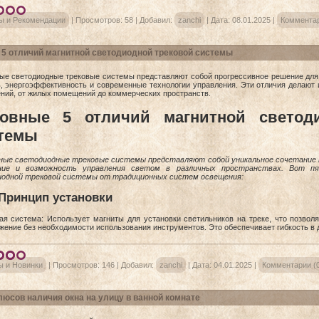
ы и Рекомендации
|
Просмотров:
58
|
Добавил:
zanchi
|
Дата:
08.01.2025
|
Комментар
 5 отличий магнитной светодиодной трековой системы
ые светодиодные трековые системы представляют собой прогрессивное решение для 
ь, энергоэффективность и современные технологии управления. Эти отличия делают
ний, от жилых помещений до коммерческих пространств.
овные 5 отличий магнитной светод
темы
ые светодиодные трековые системы представляют собой уникальное сочетание 
ние и возможность управления светом в различных пространствах. Вот п
одной трековой системы от традиционных систем освещения:
Принцип установки
ая система: Использует магниты для установки светильников на треке, что позвол
жение без необходимости использования инструментов. Это обеспечивает гибкость в 
ы и Новинки
|
Просмотров:
146
|
Добавил:
zanchi
|
Дата:
04.01.2025
|
Комментарии (0
люсов наличия окна на улицу в ванной комнате