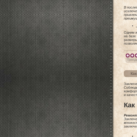
В после
исключ
привле
преимущ
Одним и
на базе
размеры
позволя
Тренд
Как
Заключе
Соблюде
комфорт
и качес
Как
Ремонт
Заключе
множест
заключе