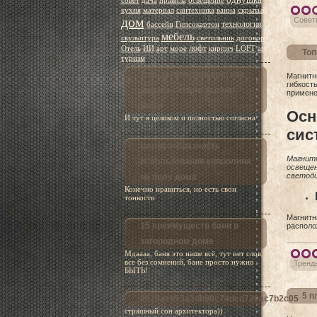
совет
дача
правила
освещение
кухня
материал
сантехника
ванна
скрытый
дом
Совет
технология
бассейн
Гипсокартон
мебель
скульптура
светильник
договор
лофт
Отель
ИИ
арт
море
кирпич
LOFT
art
Топ
туризм
Тренды в интерьере: как
Магнитн
гибкост
дизайн-студии задают
примене
моду
Осн
И тут я целиком и полностью согласна
сис
Целесообразность
Магнитн
использования ковролина
освеще
светоди
на полу дома
Конечно нравиться, но есть свои
тонкости
Магнитн
15 преимуществ бани в
располо
загородном доме
Мдаааа, баня это наше всё, тут нет слов,
все без сомнений, бане просто нужно
Тренд
БЫТЬ!
5 п
8623aee53a3db90c74ded720ac7b2c05
страшный сон архитектора))