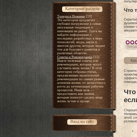
популяр
Категории раздела
Что 
Тренды и Новинки
[19]
Скрытый
Эта категория предлагает
душевой
глубокое погружение в самые
shower 
актуальные тенденции и
аккурат
инновации на рынке. Здесь вы
найдете информацию о
последних разработках в мире
технологий, моды, науки и
многом другом, которые задают
Тренд
тон для будущего развития в
различных областях.
Советы и Рекомендации
[22]
Как
Ищете полезные советы или
рекомендации, которые могут
улучшить вашу жизнь? В этой
Строите
категории собраны статьи,
проекти
предлагающие практические
эффекти
рекомендации по самым разным
помощи,
аспектам жизни, от личностного
роста до оптимизации рабочих
Что
процессов. Наша цель —
предоставить вам знания,
которые помогут сделать вашу
есл
жизнь лучше и проще.
Строите
Неправи
этой с
Вход на сайт
условия