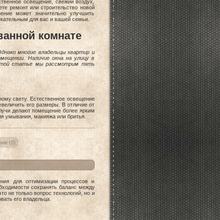
твенное освещение, свежий воздух,
ете ремонт или строительство новой
нение может значительно улучшить
кательным для вас и вашей семьи.
ванной комнате
Однако многие владельцы квартир и
мещении. Наличие окна на улицу в
 этой статье мы рассмотрим пять
ному свету. Естественное освещение
увеличить его размеры. В отличие от
е лучи делают помещение более ярким
ля умывания, макияжа или бритья.
ии (0)
ения для оптимизации процессов и
обходимости сохранять баланс между
о не только вопрос технологий, но и
вать его владельца.