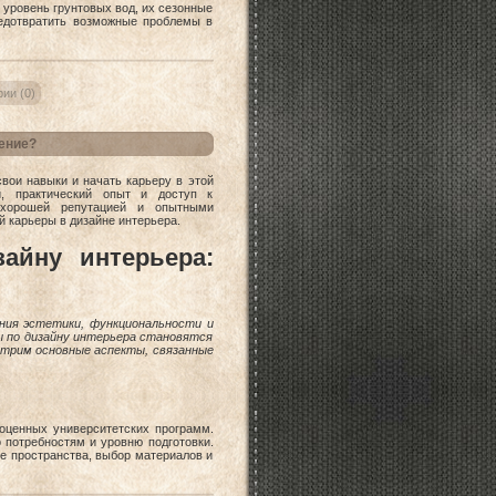
 уровень грунтовых вод, их сезонные
редотвратить возможные проблемы в
ии (0)
ение?
вои навыки и начать карьеру в этой
и, практический опыт и доступ к
 хорошей репутацией и опытными
й карьеры в дизайне интерьера.
айну интерьера:
ания эстетики, функциональности и
ы по дизайну интерьера становятся
отрим основные аспекты, связанные
ноценных университетских программ.
потребностям и уровню подготовки.
е пространства, выбор материалов и