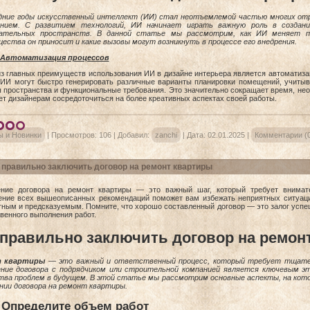
дние годы искусственный интеллект (ИИ) стал неотъемлемой частью многих отр
ением. С развитием технологий, ИИ начинает играть важную роль в создан
кательных пространств. В данной статье мы рассмотрим, как ИИ меняет по
ества он приносит и какие вызовы могут возникнуть в процессе его внедрения.
Автоматизация процессов
з главных преимуществ использования ИИ в дизайне интерьера является автоматиз
 ИИ могут быстро генерировать различные варианты планировки помещений, учитыв
 пространства и функциональные требования. Это значительно сокращает время, нео
ет дизайнерам сосредоточиться на более креативных аспектах своей работы.
ы и Новинки
|
Просмотров:
106
|
Добавил:
zanchi
|
Дата:
02.01.2025
|
Комментарии (0
 правильно заключить договор на ремонт квартиры
ние договора на ремонт квартиры — это важный шаг, который требует внимате
ние всех вышеописанных рекомендаций поможет вам избежать неприятных ситуаци
ным и предсказуемым. Помните, что хорошо составленный договор — это залог успе
твенного выполнения работ.
 правильно заключить договор на ремон
 квартиры
—
это важный и ответственный процесс, который требует тщател
ние договора с подрядчиком или строительной компанией является ключевым 
ва проблем в будущем. В этой статье мы рассмотрим основные аспекты, на кот
нии договора на ремонт квартиры.
Определите объем работ