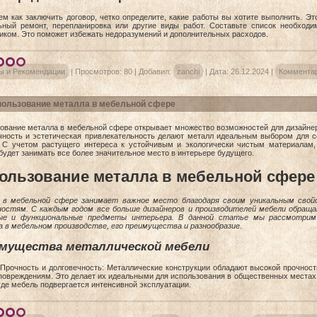
ем как заключить договор, четко определите, какие работы вы хотите выполнить. Э
ьный ремонт, перепланировка или другие виды работ. Составьте список необходи
иком. Это поможет избежать недоразумений и дополнительных расходов.
ы и Рекомендации
|
Просмотров:
80
|
Добавил:
zanchi
|
Дата:
26.12.2024
|
Комментар
ользование металла в мебельной сфере
ование металла в мебельной сфере открывает множество возможностей для дизайнеро
чность и эстетическая привлекательность делают металл идеальным выбором для с
 С учетом растущего интереса к устойчивым и экологически чистым материалам,
будет занимать все более значительное место в интерьере будущего.
ользование металла в мебельной сфере
 в мебельной сфере занимает важное место благодаря своим уникальным свой
остям. С каждым годом все больше дизайнеров и производителей мебели обраща
ые и функциональные предметы интерьера. В данной статье мы рассмотрим 
 в мебельном производстве, его преимущества и разнообразие.
мущества металлической мебели
Прочность и долговечность: Металлические конструкции обладают высокой прочнос
повреждениям. Это делает их идеальными для использования в общественных местах,
где мебель подвергается интенсивной эксплуатации.