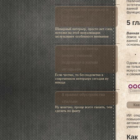
Наличие
эстетич
ванной 
Очень мягкий интерьер в
функцио
тенденциях
5 г
НЕОКЛАССИКИ
Шикарный интерьер, просто нет слов,
потолки на этой визуализации
Ванная
заслуживают особенного внимания
домов ч
ванной
основны
Ключевые аспекты
второстепенной
подсветки в жилом
Одним и
не толь
интерьере
искусст
и свежи
Если честно, то без подсветки в
современном интерьере сегодня ну
никуда
Совет
8 правил обустройства
спальни
Как
Ну конечно, проще всего сказать, чем
сделать по факту
ИИ откр
повышен
автомат
умение 
Как