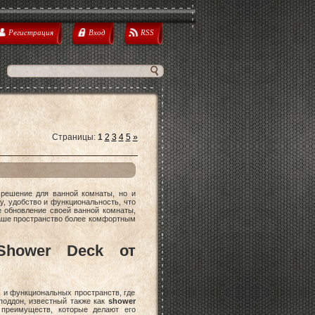
Регистрация
Вход
RSS
Страницы
:
1
2
3
4
5
»
решение для ванной комнаты, но и
у, удобство и функциональность, что
е обновление своей ванной комнаты,
ваше пространство более комфортным
Shower Deck от
 и функциональных пространств, где
поддон, известный также как
shower
 преимуществ, которые делают его