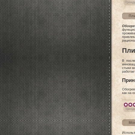
Тренд
Пли
Обогр
функцио
прожива
привле
рациона
Пли
В посл
инновац
стыки м
работае
Прин
Обогрев
как на о
Тренд
Мож
Использ