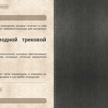
ии (0)
освещения, которое сочетает в себе
 их привлекательными для различных
иодной трековой
технологий, которые обеспечивают
ять основных отличий магнитной
яет легко перемещать и изменять их
дизайне и настройке освещения.
)