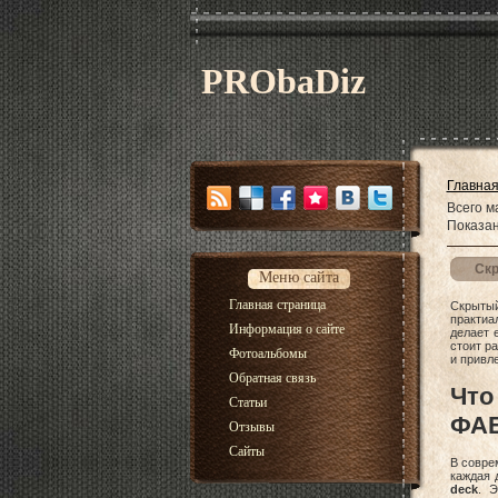
PRObaDiz
Главна
Всего м
Показа
Скр
Меню сайта
Главная страница
Скрыты
практиа
Информация о сайте
делает 
стоит р
Фотоальбомы
и привл
Обратная связь
Чт
Статьи
ФАБ
Отзывы
Сайты
В совре
каждая 
deck
. Э