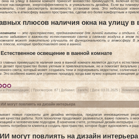
 окна на улицу в ванной комнате приносит множество преимуществ, включая естес
еское наслаждение, энергоэффективность и уникальность дизайна. Если вы планиру
комнаты, стоит рассмотреть возможность установки окна. Это небольшое изме
нальность и атмосферу вашего пространства, сделав его более комфортным и привле
лавных плюсов наличия окна на улицу в 
 комната
— это пространство, предназначенное для личной гигиены и отдыха. 
асто забывают о важности естественного света и свежего воздуха в этом по
 комнате может значительно улучшить ее функциональность и атмосферу. В
х плюсов, которые предоставляет окно в ванной.
Естественное освещение в ванной комнате
з главных преимуществ наличия окна в ванной комнате является доступ к естествен
ко делает пространство более уютным и привлекательным, но и помогает визуально 
венного света, который может создавать тени и подчеркивать недостатки, солнечны
м. Это особенно важно для утренних процедур, когда вам нужно хорошее освещение д
ы и Рекомендации
|
Просмотров:
87
|
Добавил:
zanchi
|
Дата:
03.01.2025
|
Комментар
 ИИ могут повлиять на дизайн интерьера
ывает новые горизонты для дизайна интерьера, предлагая инновационные реш
ия качества работы. Хотя технологии продолжают развиваться, важно помнить о не
изацией и человеческим подходом. В конечном счете, успешный дизайн интерьера — эт
понять потребности клиента и создать пространство, которое будет вдохновлять и радо
 ИИ могут повлиять на дизайн интерьера