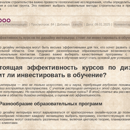
ачалом строительства важно провести геологические исследования, чтобы определить
ия и состав грунта. Это поможет выбрать правильные методы строительства и п
м.
ы и Рекомендации
|
Просмотров:
84
|
Добавил:
zanchi
|
Дата:
09.01.2025
|
Комментар
ективность курсов по дизайну интерьера: стоит ли инвестировать в обуч
о дизайну интерьера могут быть весьма эффективными для тех, кто хочет развить с
тельной области. Они предлагают разнообразные образовательные возможност
сиональным контактам. Однако важно выбирать качественные программы с
вателями. Вложенные усилия и средства в обучение могут стать основой для успешно
тоящая эффективность курсов по диз
ит ли инвестировать в обучение?
интерьера — это не только искусство, но и наука, требующая глубокого поним
гии восприятия пространства. С учетом растущего интереса к этой сфере, курс
ее популярными. Но насколько эффективны такие курсы? В этой статье мы рассм
нием в области дизайна интерьера, и оценим его эффективность.
Разнообразие образовательных программ
о дизайну интерьера могут варьироваться от краткосрочных онлайн-курсов до пол
нообразие позволяет каждому желающему выбрать программу, соответствующую его 
рограммы могут охватывать различные темы, включая цветовую теорию, планировани
с клиентами.