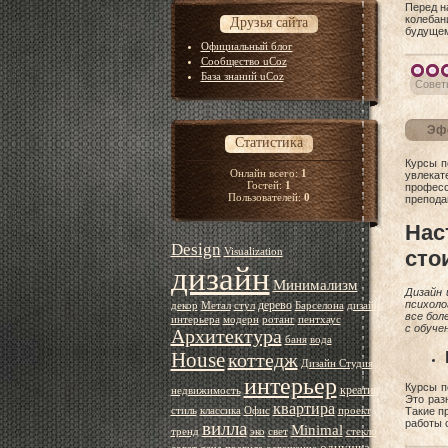
Перед н
колебан
Друзья сайта
будуще
Официальный блог
Сообщество uCoz
База знаний uCoz
Совет
Эфф
Статистика
Курсы п
Онлайн всего:
1
увлека
Гостей:
1
профес
Пользователей:
0
препода
Нас
Design
Visualization
сто
дизайн
Минимализм
Дизайн 
дерево
психоло
декор
Метал
стул
Барселона
дизайн
все бол
интерьера
модерн
ротанг
пентхаус
с обуче
Архитектура
баня
вода
House
коттедж
Дизайн Студия
интерьер
Курсы п
креатив
недвижимость
Это раз
квартира
стиль
классика
Офис
проект
Такие п
работы 
вилла
Minimal
тренд
эко
свет
стекло
однушка