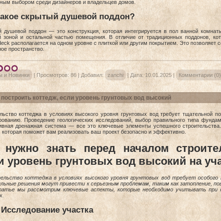
ным выбором среди дизайнеров и владельцев домов.
такое скрытый душевой поддон?
 душевой поддон — это конструкция, которая интегрируется в пол ванной комнат
 зоной и остальной частью помещения. В отличие от традиционных поддонов, ко
deck располагается на одном уровне с плиткой или другим покрытием. Это позволяет с
ное пространство.
ы и Новинки
|
Просмотров:
86
|
Добавил:
zanchi
|
Дата:
10.01.2025
|
Комментарии (0)
 построить коттедж, если уровень грунтовых вод высокий
льство коттеджа в условиях высокого уровня грунтовых вод требует тщательной по
рованию. Проведение геологических исследований, выбор правильного типа фундам
вная дренажная система — все это ключевые элементы успешного строительства
 которая поможет вам реализовать ваш проект безопасно и эффективно.
 нужно знать перед началом строител
и уровень грунтовых вод высокий на уч
льство коттеджа в условиях высокого уровня грунтовых вод требует особого 
льные решения могут привести к серьезным проблемам, таким как затопление, по
татье мы рассмотрим ключевые аспекты, которые необходимо учитывать при
х.
Исследование участка