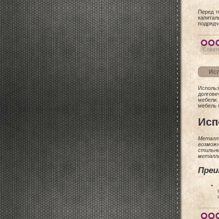
Перед т
капитал
подрядч
Совет
Исп
Использ
долгове
мебели.
мебель 
Исп
Металл
возможн
стильн
металла
Преи