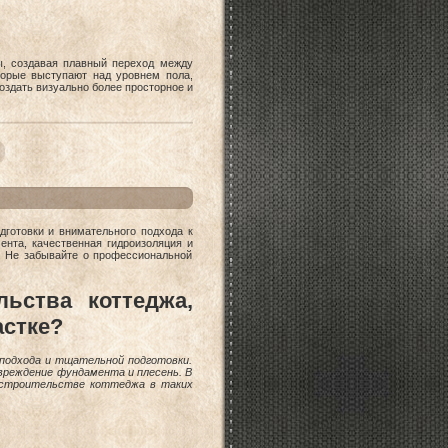
ы, создавая плавный переход между
торые выступают над уровнем пола,
оздать визуально более просторное и
дготовки и внимательного подхода к
ента, качественная гидроизоляция и
. Не забывайте о профессиональной
ьства коттеджа,
астке?
подхода и тщательной подготовки.
вреждение фундамента и плесень. В
 строительстве коттеджа в таких