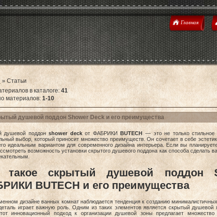
Главная
я
»
Статьи
атериалов в каталоге
:
41
но материалов
:
1-10
ытый душевой поддон Shower Deck и его преимущества
й душевой поддон
shower deck
от ФАБРИКИ
BUTECH
— это не только стильное 
льный выбор, который приносит множество преимуществ. Он сочетает в себе эстетик
его идеальным вариантом для современного дизайна интерьера. Если вы планирует
ассмотреть возможность установки скрытого душевого поддона как способа сделать 
екательным.
о такое скрытый душевой поддон 
РИКИ BUTECH и его преимущества
менном дизайне ванных комнат наблюдается тенденция к созданию минималистичных
деталь играет важную роль. Одним из таких элементов является скрытый душевой 
тот инновационный подход к организации душевой зоны предлагает множество