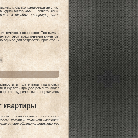
аслей, и дизайн интерьера не стал
ии функциональных и эстетически
дход к дизайну интерьера, какие
ация рутинных процессов. Программы
ая при этом предпочтения клиентов,
бходимое для разработки проектов, и
)
льности и тщательной подготовки.
й и сделать процесс ремонта более
шного сотрудничества с подрядчиком
т квартиры
ьного планирования и подготовки.
этапом, который поможет избежать
орые стоит обратить внимание при