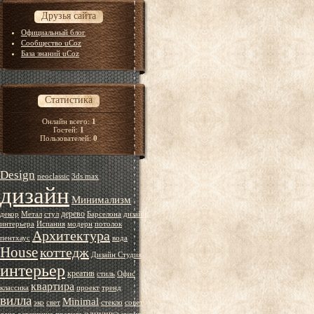
Друзья сайта
Официальный блог
Сообщество uCoz
База знаний uCoz
Статистика
Онлайн всего:
1
Гостей:
1
Пользователей:
0
Design
neoclassic
3ds max
дизайн
Минимализм
дерево
декор
Метал
стул
Барселона
дизайн
интерьера
Испания
модерн
потолок
Архитектура
пентхаус
вода
House
коттедж
Дизайн Студия
интерьер
креатив
стиль
Офис
квартира
классика
проект
тренд
вилла
Minimal
эко
свет
стекло
совет
однушка