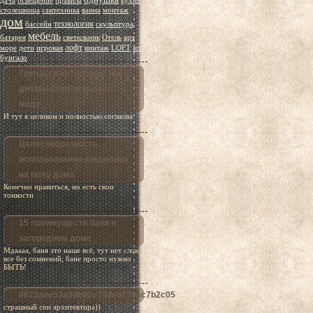
дача
освещение
правила
кухня
столешница
сантехника
ванна
монтаж
дом
технология
бассейн
скульптура
мебель
батарея
светильник
Отель
арт
лофт
море
дети
игровая
винтаж
LOFT
art
бунгало
Тренды в интерьере: как
дизайн-студии задают
моду
И тут я целиком и полностью согласна
Целесообразность
использования ковролина
на полу дома
Конечно нравиться, но есть свои
тонкости
15 преимуществ бани в
загородном доме
Мдаааа, баня это наше всё, тут нет слов,
все без сомнений, бане просто нужно
БЫТЬ!
8623aee53a3db90c74ded720ac7b2c05
страшный сон архитектора))