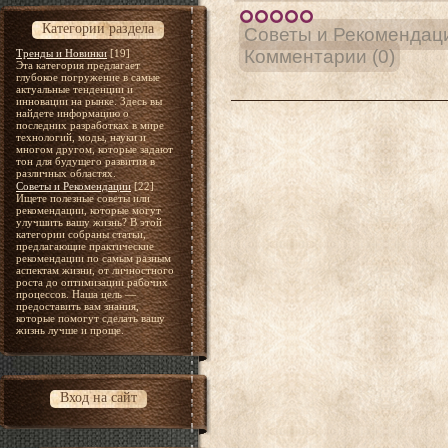
Категории раздела
Советы и Рекомендац
Комментарии (0)
Тренды и Новинки
[19]
Эта категория предлагает
глубокое погружение в самые
актуальные тенденции и
инновации на рынке. Здесь вы
найдете информацию о
последних разработках в мире
технологий, моды, науки и
многом другом, которые задают
тон для будущего развития в
различных областях.
Советы и Рекомендации
[22]
Ищете полезные советы или
рекомендации, которые могут
улучшить вашу жизнь? В этой
категории собраны статьи,
предлагающие практические
рекомендации по самым разным
аспектам жизни, от личностного
роста до оптимизации рабочих
процессов. Наша цель —
предоставить вам знания,
которые помогут сделать вашу
жизнь лучше и проще.
Вход на сайт