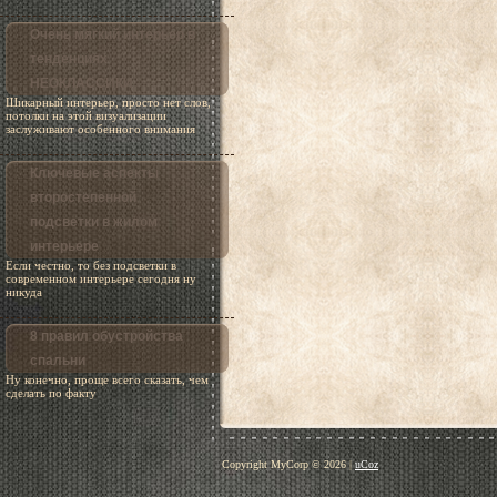
Очень мягкий интерьер в
тенденциях
НЕОКЛАССИКИ
Шикарный интерьер, просто нет слов,
потолки на этой визуализации
заслуживают особенного внимания
Ключевые аспекты
второстепенной
подсветки в жилом
интерьере
Если честно, то без подсветки в
современном интерьере сегодня ну
никуда
8 правил обустройства
спальни
Ну конечно, проще всего сказать, чем
сделать по факту
Copyright MyCorp © 2026
|
uCoz