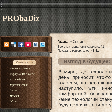
PRObaDiz
Главная
»
Статьи
Всего материалов в каталоге
:
41
Показано материалов
:
41-41
Взгляд в будущее:
Меню сайта
Главная страница
В мире, где технолог
Информация о сайте
день приносит что-т
Фотоальбомы
голосом, до революци
Обратная связь
наступило. Эти ин
Статьи
комфортной, безопасн
Отзывы
какие технологии ста
Сайты
будущем и как они мог